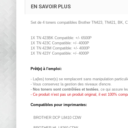
EN SAVOIR PLUS
Set de 4 toners compatibles Brother TN423, TN421, BK, C
1X TN 423BK Compatible: +/- 6500P
1X TN 423C Compatible: +/- 4000P
1X TN 423M Compatible: +/- 4000P
1X TN 423Y Compatible: +/- 4000P
Prêt(e) à l'emploi:
- La(les) toner(s) se remplacent sans manipulation particuli
- Vous conservez la gestion des niveaux d'encre.
-
Nos toners sont
contrôlées et testées
, ce qui assure le
- Ce produit n’est pas un produit original, il est 100% compa
Compatibles pour imprimantes:
BROTHER DCP L8410 CDW
BROTHER HL L8260 CDW