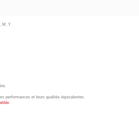
, M, Y
ère.
urs performances et leurs qualités équivalentes.
tible.